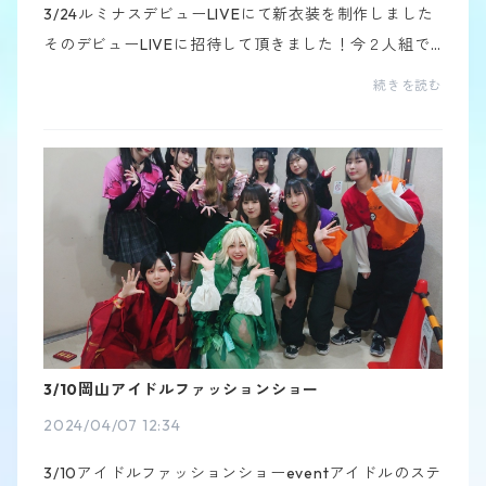
3/24ルミナスデビューLIVEにて新衣装を制作しました
そのデビューLIVEに招待して頂きました！今２人組で
活動スタートしていて２人ともめっちゃくちゃ明るく
続きを読む
て元気なパワーが凄くてAtoもそのパワーを頂き元気を
貰え...
3/10岡山アイドルファッションショー
2024/04/07 12:34
3/10アイドルファッションショーeventアイドルのステ