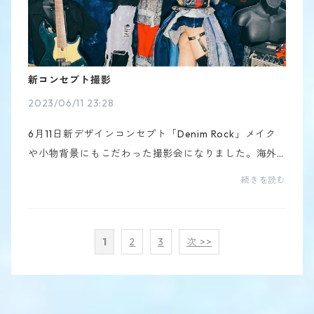
新コンセプト撮影
2023/06/11 23:28
6月11日新デザインコンセプト「Denim Rock」メイク
や小物背景にもこだわった撮影会になりました。海外
アーテイストになりきり撮影に挑みました。後男の子
続きを読む
の方はなんと！！！！！初、男装に挑戦してもらいま
した。...
1
2
3
次 >>