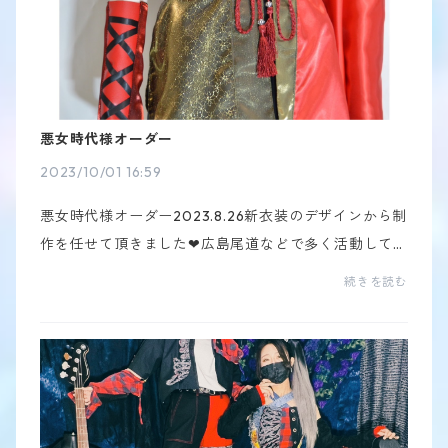
悪女時代様オーダー
2023/10/01 16:59
悪女時代様オーダー2023.8.26新衣装のデザインから制
作を任せて頂きました❤︎広島尾道などで多く活動してい
るようです！この衣装のライブをとても見たいーーー
続きを読む
甘い骨初の試みなのですが、16着作りました！！激動
の...