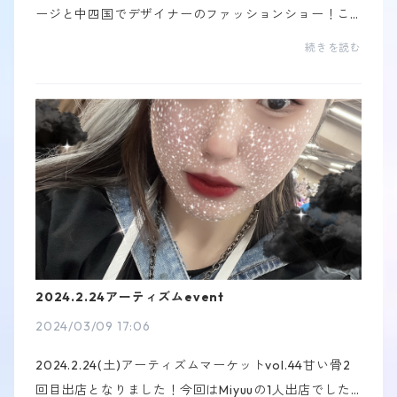
ージと中四国でデザイナーのファッションショー！こ
の2つを融合したステージeventをしました！↓甘い骨
続きを読む
チーム↓ZENが占い師みたいだよねwww可愛い甘い骨
チーム(...
2024.2.24アーティズムevent
2024/03/09 17:06
2024.2.24(土)アーティズムマーケットvol.44甘い骨2
回目出店となりました！今回はMiyuuの1人出店でした