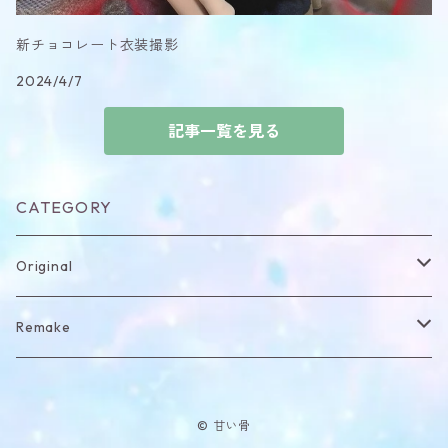
新チョコレート衣装撮影
2024/4/7
記事一覧を見る
CATEGORY
Original
item
Remake
Headdress
item
© 甘い骨