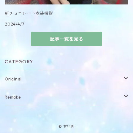
新チョコレート衣装撮影
2024/4/7
記事一覧を見る
CATEGORY
Original
item
Remake
Headdress
item
© 甘い骨