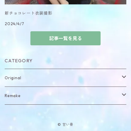
新チョコレート衣装撮影
2024/4/7
記事一覧を見る
CATEGORY
Original
item
Remake
Headdress
item
© 甘い骨