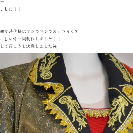
ー
りました！！
悪女時代様はマジでマジでカッコ良くて
、甘い骨一同制作しました！！
して行こうと決意しました笑