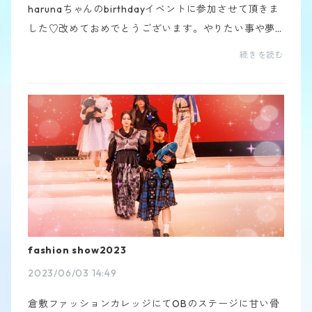
harunaちゃんのbirthdayイベントに参加させて頂きま
した♡改めておめでとうございます。やりたい事や夢
を頑張っている姿がいつもキラキラしてて笑顔と元気
続きを読む
をもらっています！前回happy&friends vol.2に呼ん
で...
fashion show2023
2023/06/03 14:49
倉敷ファッションカレッジにてOBのステージに甘い骨