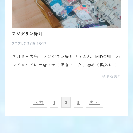
フジグラン緑井
2021/03/15 13:17
３月６日広島 フジグラン緑井『うふふ、MIDORII』ハ
ンドメイドに出店させて頂きました。初めて県外にて
出店が決まって、お客さんが来てくれるのか心配だっ
続きを読む
たのですがいろんな方がきてくれました。他の出店し
てい...
<< 前
1
2
3
次 >>